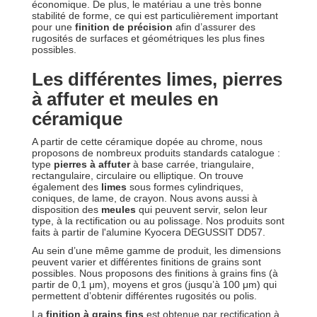
économique. De plus, le matériau a une très bonne
stabilité de forme, ce qui est particulièrement important
pour une
finition de précision
afin d’assurer des
rugosités de surfaces et géométriques les plus fines
possibles.
Les différentes limes, pierres
à affuter et meules en
céramique
A partir de cette céramique dopée au chrome, nous
proposons de nombreux produits standards catalogue :
type
pierres à affuter
à base carrée, triangulaire,
rectangulaire, circulaire ou elliptique. On trouve
également des
limes
sous formes cylindriques,
coniques, de lame, de crayon. Nous avons aussi à
disposition des
meules
qui peuvent servir, selon leur
type, à la rectification ou au polissage. Nos produits sont
faits à partir de l'alumine Kyocera DEGUSSIT DD57.
Au sein d’une même gamme de produit, les dimensions
peuvent varier et différentes finitions de grains sont
possibles. Nous proposons des finitions à grains fins (à
partir de 0,1 μm), moyens et gros (jusqu’à 100 μm) qui
permettent d’obtenir différentes rugosités ou polis.
La
finition à grains fins
est obtenue par rectification à