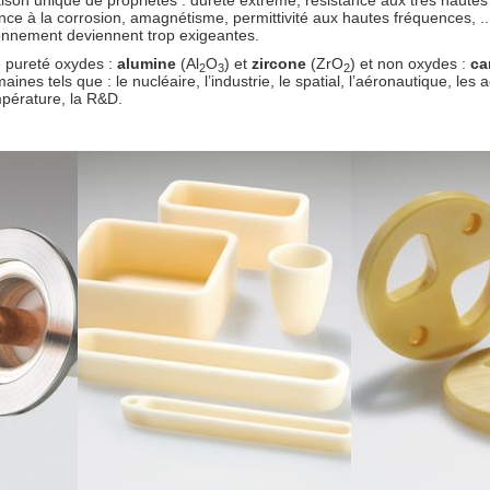
n unique de propriétés : dureté extrême, résistance aux très hautes t
tance à la corrosion, amagnétisme, permittivité aux hautes fréquences, 
ionnement deviennent trop exigeantes.
e pureté oxydes :
alumine
(Al
O
) et
zircone
(ZrO
) et non oxydes :
ca
2
3
2
es tels que : le nucléaire, l’industrie, le spatial, l’aéronautique, les 
empérature, la R&D.