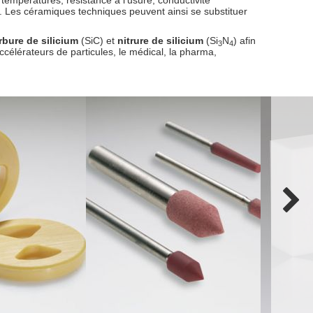
empératures, résistance à l’usure, conductivité
... Les céramiques techniques peuvent ainsi se substituer
rbure de silicium
(SiC) et
nitrure de silicium
(Si
N
) afin
3
4
accélérateurs de particules, le médical, la pharma,