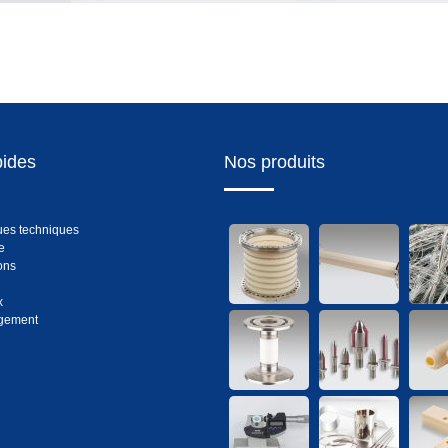
pides
Nos produits
es techniques
e
ons
x
gement