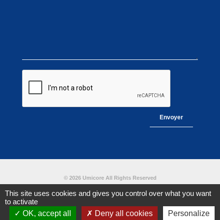
© 2026 Umicore All Rights Reserved
This site uses cookies and gives you control over what you want
to activate
Céramiques techniques
Mentions légales
Plan du site
OK, accept all
Deny all cookies
Personalize
Contact