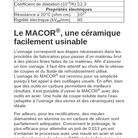
-6
Coefficient de dilatation (10
/K)
12,3
Propriétés électriques
17
Résistance à 20°C (ohm.cm)
10
Rigidité électrique (kV
/mm)
45
eff
®
Le MACOR
, une céramique
facilement usinable
L’usinage correspond aux étapes nécessaires dans les
procédés de fabrication pour passer d’un matériau brut
à des pièces finies faites de ce matériau. Afin d’assurer
un bon usinage, il faut être attentif au choix de la vitesse
de coupes et du fluide de refroidissement utilisé.
®
L’usinage du MACOR
est reconnu pour sa simplicité
puisqu’il fait appel à des outillages usuels. En effet, bien
que des outils en carbure permettent de meilleurs
®
résultats, il est possible d’usiner le MACOR
avec des
outils en acier. Une huile de coupe soluble dans l’eau
(adaptée à l’usinage des verres et des céramiques) sera
idéale.
Par ailleurs, pour les rectifications, des meules
diamantées en alumine ou en carbure de silicium sont
parfaitement adéquates. Concernant le polissage, le
plus efficace pour atteindre un poli de 0,013 μm est
d’entamer le processus avec une meule en acier et une