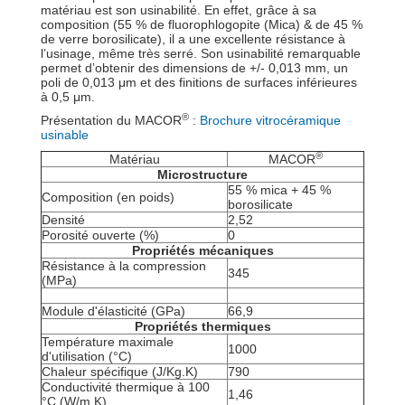
matériau est son usinabilité. En effet, grâce à sa
composition (55 % de fluorophlogopite (Mica) & de 45 %
de verre borosilicate), il a une excellente résistance à
l’usinage, même très serré. Son usinabilité remarquable
permet d’obtenir des dimensions de +/- 0,013 mm, un
poli de 0,013 μm et des finitions de surfaces inférieures
à 0,5 μm.
®
Présentation du MACOR
:
Brochure vitrocéramique
usinable
®
Matériau
MACOR
Microstructure
55 % mica + 45 %
Composition (en poids)
borosilicate
Densité
2,52
Porosité ouverte (%)
0
Propriétés mécaniques
Résistance à la compression
345
(MPa)
Module d'élasticité (GPa)
66,9
Propriétés thermiques
Température maximale
1000
d'utilisation (°C)
Chaleur spécifique (J/Kg.K)
790
Conductivité thermique à 100
1,46
°C (W/m.K)