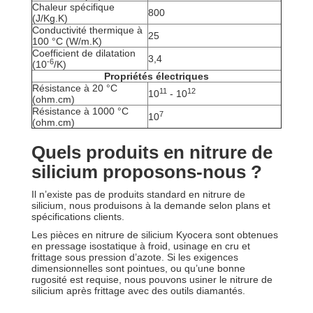
Chaleur spécifique
800
(J/Kg.K)
Conductivité thermique à
25
100 °C (W/m.K)
Coefficient de dilatation
3,4
-6
(10
/K)
Propriétés électriques
Résistance à 20 °C
11
12
10
- 10
(ohm.cm)
Résistance à 1000 °C
7
10
(ohm.cm)
Quels produits en nitrure de
silicium proposons-nous ?
Il n’existe pas de produits standard en nitrure de
silicium, nous produisons à la demande selon plans et
spécifications clients.
Les pièces en nitrure de silicium Kyocera sont obtenues
en pressage isostatique à froid, usinage en cru et
frittage sous pression d’azote. Si les exigences
dimensionnelles sont pointues, ou qu’une bonne
rugosité est requise, nous pouvons usiner le nitrure de
silicium après frittage avec des outils diamantés.