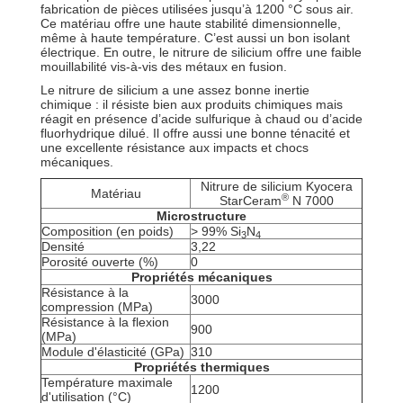
fabrication de pièces utilisées jusqu’à 1200 °C sous air.
Ce matériau offre une haute stabilité dimensionnelle,
même à haute température. C’est aussi un bon isolant
électrique. En outre, le nitrure de silicium offre une faible
mouillabilité vis-à-vis des métaux en fusion.
Le nitrure de silicium a une assez bonne inertie
chimique : il résiste bien aux produits chimiques mais
réagit en présence d’acide sulfurique à chaud ou d’acide
fluorhydrique dilué. Il offre aussi une bonne ténacité et
une excellente résistance aux impacts et chocs
mécaniques.
Nitrure de silicium Kyocera
Matériau
®
StarCeram
N 7000
Microstructure
Composition (en poids)
> 99% Si
N
3
4
Densité
3,22
Porosité ouverte (%)
0
Propriétés mécaniques
Résistance à la
3000
compression (MPa)
Résistance à la flexion
900
(MPa)
Module d'élasticité (GPa)
310
Propriétés thermiques
Température maximale
1200
d'utilisation (°C)