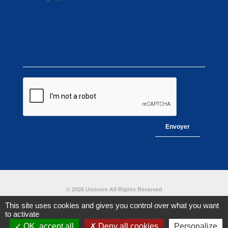
© 2026 Umicore All Rights Reserved
This site uses cookies and gives you control over what you want
to activate
Céramiques techniques
Mentions légales
Plan du site
OK, accept all
Deny all cookies
Personalize