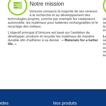
Notre mission
Umicore consacre la majorité de ses revenus
à la recherche et au développement des
technologies propres, comme par exemple les catalyseurs
da
automobile, les matériaux pour batteries rechargeables et le
se
recyclage des métaux.
la
in
L’objectif principal d’Umicore est basé sur l’ambition de
développer, produire et recycler les matériaux de manière
L
durable afin d’adhérer à sa devise : «
Materials for a better
se
life.
»
mo
au
re
le
pides
Nos produits