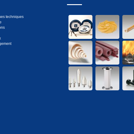
es techniques
e
ons
x
gement